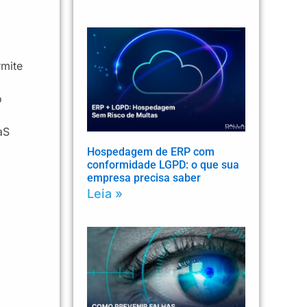
rmite
o
aS
Hospedagem de ERP com
conformidade LGPD: o que sua
empresa precisa saber
Leia »