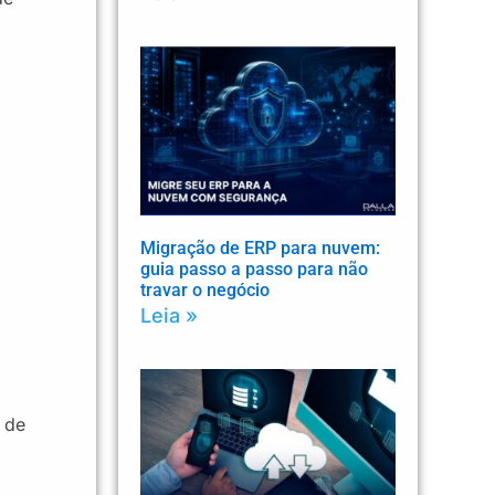
Migração de ERP para nuvem:
guia passo a passo para não
travar o negócio
Leia »
 de