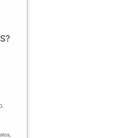
aS?
D.
stos,