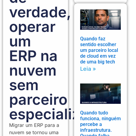
verdade,
operar
um
Quando faz
sentido escolher
ERP na
um parceiro local
de cloud em vez
de uma big tech
nuvem
Leia »
sem
parceiro
especializado
Quando tudo
funciona, ninguém
percebe a
Migrar um ERP para a
infraestrutura.
nuvem se tornou uma
Quando falha,